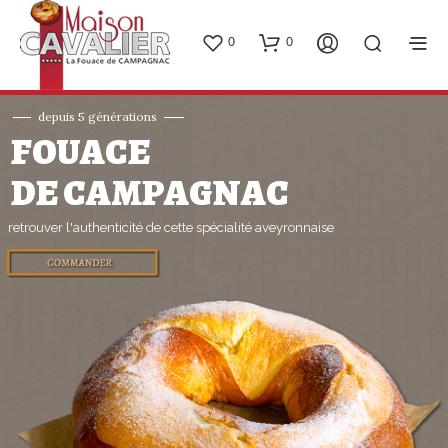
0
0
F
O
U
A
C
E
D
E
C
A
M
P
A
G
N
A
C