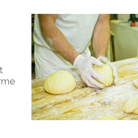
t
orme