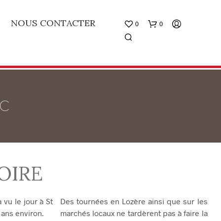
NOUS CONTACTER
0
0
c
V
O
T
OIRE
R
E
P
A
vu le jour à St
Des tournées en Lozère ainsi que sur les
N
 ans environ.
marchés locaux ne tardèrent pas à faire la
I