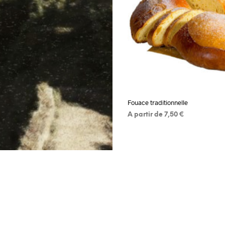
Fouace traditionnelle
A partir de
7,50
€
VOIR PRODUIT
Ce
produit
a
plusieurs
variations.
Les
options
peuvent