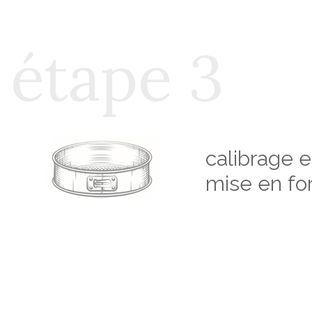
étape 3
calibrage e
mise en f