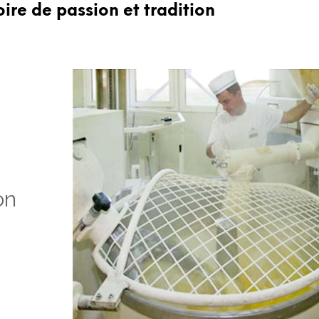
être
oire de passion et tradition
choisies
sur
la
page
du
produit
on