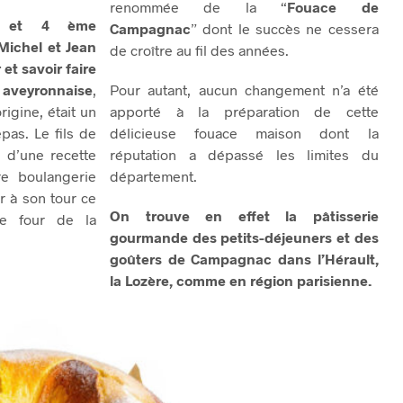
renommée de la “
Fouace de
E
lle et 4 ème
Campagnac
” dont le succès ne cessera
R
Michel et Jean
E
de croître au fil des années.
S
et savoir faire
T
aveyronnaise
,
Pour autant, aucun changement n’a été
V
rigine, était un
apporté à la préparation de cette
I
D
epas. Le fils de
délicieuse fouace maison dont la
E
ur d’une recette
réputation a dépassé les limites du
.
re boulangerie
département.
r à son tour ce
On trouve en effet la pâtisserie
le four de la
gourmande des petits-déjeuners et des
goûters de Campagnac dans l’Hérault,
la Lozère, comme en région parisienne.