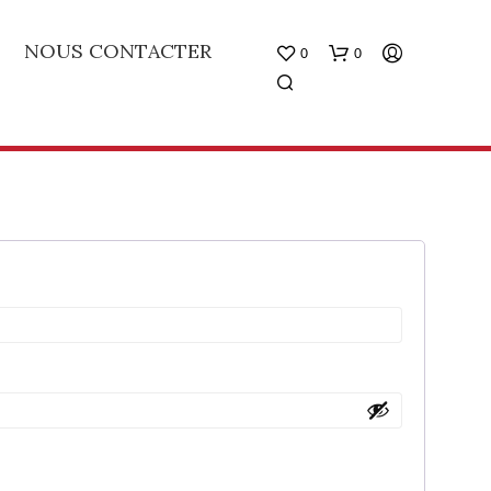
NOUS CONTACTER
0
0
V
O
T
R
E
P
A
N
I