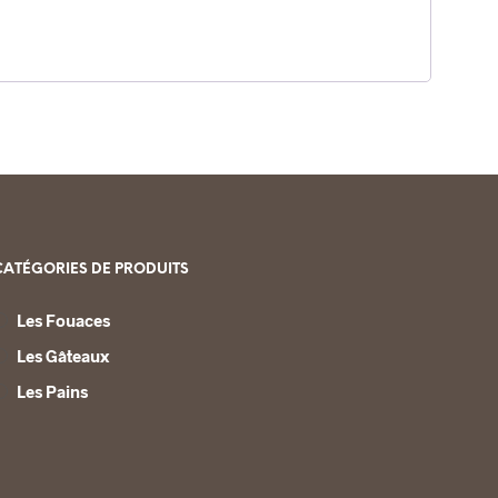
E
R
E
S
T
V
I
D
E
.
CATÉGORIES DE PRODUITS
Les Fouaces
Les Gâteaux
Les Pains